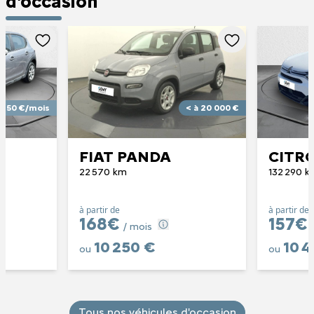
d'occasion
 150 €/mois
< à 20 000 €
FIAT PANDA
CITR
22 570 km
132 290 k
à partir de
à partir de
168€
157€
/ mois
10 250 €
10 4
ou
ou
Tous nos véhicules d'occasion