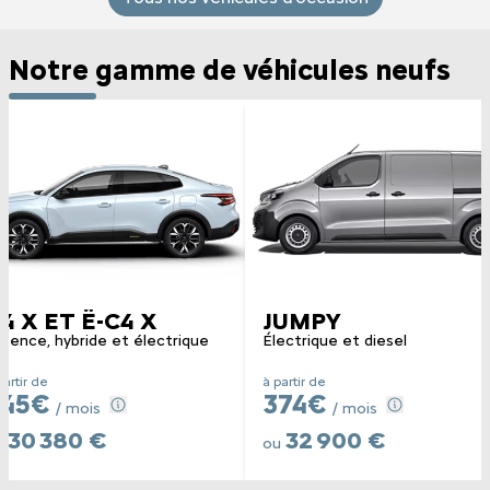
Notre gamme de véhicules neufs
4 X ET Ë-C4 X
JUMPY
sence, hybride et électrique
Électrique et diesel
partir de
à partir de
345€
374€
/ mois
/ mois
30 380 €
32 900 €
u
ou