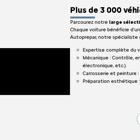
EMENTS SPOTICAR
ENTRETIEN VÉHICULE HYBRIDE
THERMIQUE VS ÉLECTRI
PARRAINAGE GE
Plus de 3 000 véh
ES
MÉCANIQUE ET CARROSSERIE
ASSURANCES GE
Parcourez notre
large sélect
Chaque voiture bénéficie d’un
Autoprepar, notre spécialist
ENTRETIEN VÉHICULE ÉLECTRIQUE
FINANCEMENT G
Expertise complète du vé
Mécanique : Contrôle, en
CONTACTEZ UN M
électronique, etc.)
Carrosserie et peinture 
INDEX ÉGALITÉ
Préparation esthétique : 