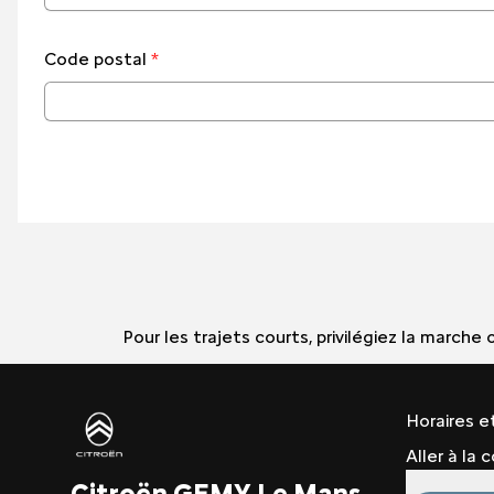
Code postal
*
Pour les trajets courts, privilégiez la march
Horaires e
Aller à la
Citroën GEMY Le Mans