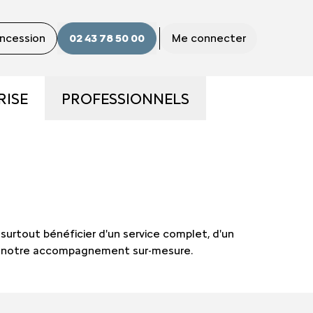
oncession
02 43 78 50 00
Me connecter
RISE
PROFESSIONNELS
S
LA GAMME PRO
S ?
UTILITAIRES D'OCCASION
E
NOS SERVICES AUX PRO
t surtout bénéficier d'un service complet, d'un
t à notre accompagnement sur-mesure.
CONTACTEZ UN CONSEILLER
"PRO"