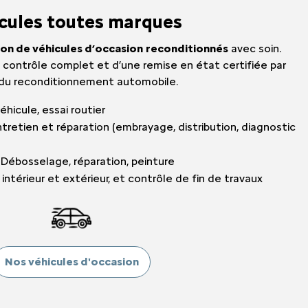
QUE
MY
icules toutes marques
MY
ion de véhicules d’occasion
reconditionnés
avec soin.
 contrôle complet et d’une remise en état certifiée par
e du reconditionnement automobile.
EMY
hicule, essai routier
tretien et réparation (embrayage, distribution, diagnostic
ÉDIATEUR
: Débosselage, réparation, peinture
intérieur et extérieur, et contrôle de fin de travaux
Nos véhicules d'occasion