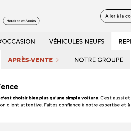
Aller à la c
S
Horaires et Accès
D'OCCASION
VÉHICULES NEUFS
REP
 RECONDITIONNÉS
DÉCOUVREZ NOS GAMME
APRÈS-VENTE
NOTRE GROUPE
 DE DÉMONSTRATION
PRENDRE RENDEZ-VOUS
RÉSERVEZ UN ESSAI
QUI SOMMES NOU
rience
FAIBLE KILOMÉTRAGE
ENTRETIEN ET RÉPARATIONS
DÉCOUVREZ L'ÉLECTRIQU
NOUS REJOINDRE
,
c'est choisir bien plus qu'une simple voiture
. C'est aussi e
ion client attentive. Faites confiance à notre expertise e
S ET HYBRIDES
NOS OFFRES DU MOMENT
DÉCOUVREZ L'HYBRIDE
NOS ACTUALITÉS