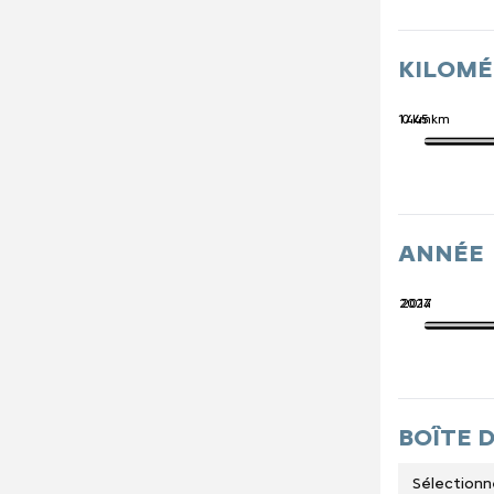
KILOM
741 445 km
0 km
ANNÉE
2027
2014
BOÎTE 
Sélectionn