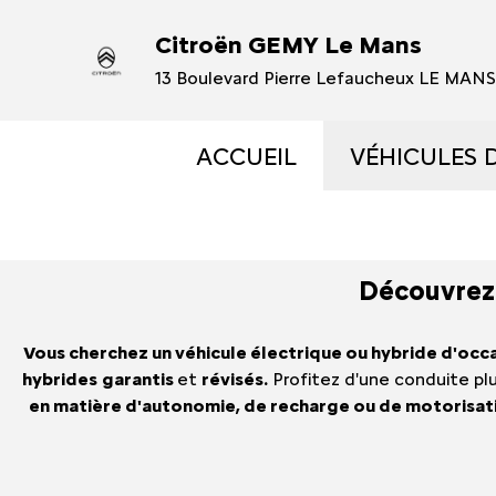
Citroën GEMY Le Mans
13 Boulevard Pierre Lefaucheux LE MAN
ACCUEIL
VÉHICULES 
VÉHICULES
Découvrez 
VÉHICULES
Vous cherchez un véhicule électrique ou hybride d'occ
OCCASIONS 
hybrides
garantis
et
révisés.
Profitez d'une conduite plu
en matière d'autonomie, de recharge ou de motorisa
ÉLECTRIQUE