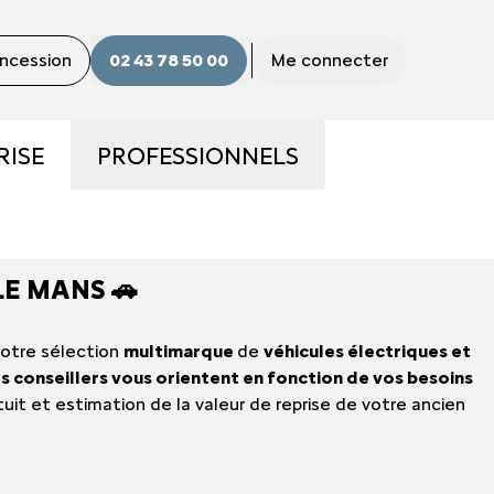
oncession
02 43 78 50 00
Me connecter
RISE
PROFESSIONNELS
S
LA GAMME PRO
 LE MANS 🚗
S ?
UTILITAIRES D'OCCASION
otre sélection
multimarque
de
véhicules électriques et
E
NOS SERVICES AUX PRO
s conseillers vous orientent en fonction de vos besoins
uit et estimation de la valeur de reprise de votre ancien
CONTACTEZ UN CONSEILLER
"PRO"