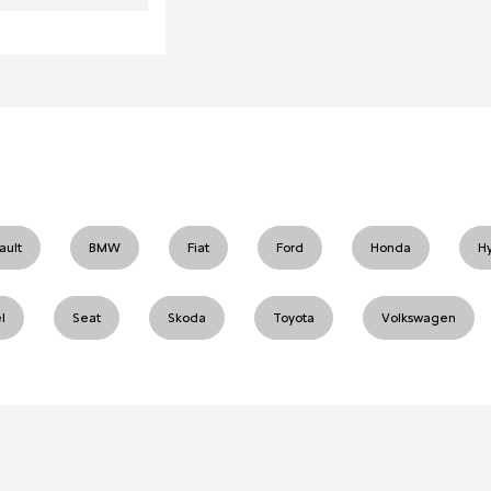
ault
BMW
Fiat
Ford
Honda
H
l
Seat
Skoda
Toyota
Volkswagen