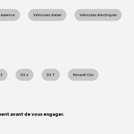
 essence
Véhicules diesel
Véhicules électriques
 3
DS 4
DS 7
Renault Clio
ment avant de vous engager.