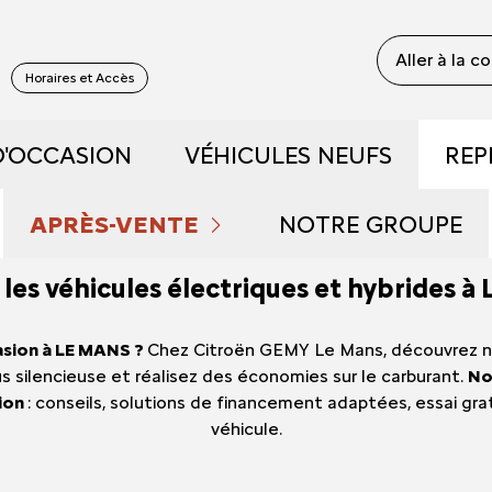
Aller à la c
S
Horaires et Accès
D'OCCASION
VÉHICULES NEUFS
REP
 RECONDITIONNÉS
DÉCOUVREZ NOS GAMME
APRÈS-VENTE
NOTRE GROUPE
les véhicules électriques et hybrides à
 DE DÉMONSTRATION
PRENDRE RENDEZ-VOUS
RÉSERVEZ UN ESSAI
QUI SOMMES NOU
asion à LE MANS ?
Chez Citroën GEMY Le Mans, découvrez n
FAIBLE KILOMÉTRAGE
ENTRETIEN ET RÉPARATIONS
DÉCOUVREZ L'ÉLECTRIQU
NOUS REJOINDRE
s silencieuse et réalisez des économies sur le carburant.
No
tion
: conseils, solutions de financement adaptées, essai grat
S ET HYBRIDES
NOS OFFRES DU MOMENT
DÉCOUVREZ L'HYBRIDE
NOS ACTUALITÉS
véhicule.