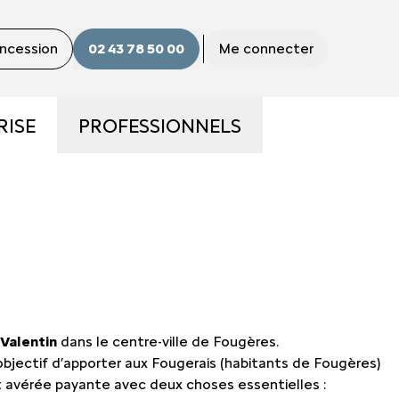
oncession
02 43 78 50 00
Me connecter
RISE
PROFESSIONNELS
S
LA GAMME PRO
S ?
UTILITAIRES D'OCCASION
E
NOS SERVICES AUX PRO
-Valentin
dans le centre-ville de Fougères.
CONTACTEZ UN CONSEILLER
jectif d’apporter aux Fougerais (habitants de Fougères)
"PRO"
st avérée payante avec deux choses essentielles :