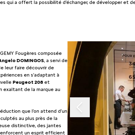
EMENTS SPOTICAR
ENTRETIEN VÉHICULE HYBRIDE
THERMIQUE VS ÉLECTRI
PARRAINAGE GE
es qui a offert la possibilité d’échanger, de développer et de
ES
MÉCANIQUE ET CARROSSERIE
ASSURANCES GE
ENTRETIEN VÉHICULE ÉLECTRIQUE
FINANCEMENT G
Slide 1 of 2
eot GEMY Fougères composée
CONTACTEZ UN M
’Angelo DOMINGOS
, a servi de
e leur faire découvrir de
expériences en s’adaptant à
INDEX ÉGALITÉ
uvelle
Peugeot 208
et
n exaltant de la marque au
séduction que l’on attend d’un
sculptés au plus près de la
euse distinctive, des jantes
enforcent un esprit efficient