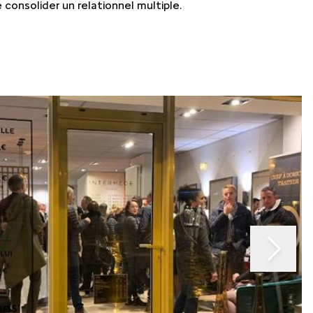
QUE
MY
 consolider un relationnel multiple.
MY
EMY
ÉDIATEUR