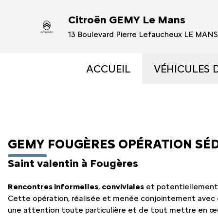
Citroën GEMY Le Mans
13 Boulevard Pierre Lefaucheux LE MAN
ACCUEIL
VÉHICULES 
VÉHICULES
VÉHICULES
GEMY FOUGÈRES OPÉRATION SÉ
OCCASIONS 
Saint valentin à Fougères
Rencontres informelles
,
conviviales
et potentiellemen
ÉLECTRIQUE
Cette opération, réalisée et menée conjointement avec d
une attention toute particulière et de tout mettre en œu