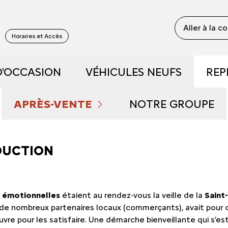
Aller à la c
S
Horaires et Accès
D'OCCASION
VÉHICULES NEUFS
REP
 RECONDITIONNÉS
DÉCOUVREZ NOS GAMME
APRÈS-VENTE
NOTRE GROUPE
 DE DÉMONSTRATION
PRENDRE RENDEZ-VOUS
RÉSERVEZ UN ESSAI
QUI SOMMES NOU
DUCTION
FAIBLE KILOMÉTRAGE
ENTRETIEN ET RÉPARATIONS
DÉCOUVREZ L'ÉLECTRIQU
NOUS REJOINDRE
t
émotionnelles
étaient au rendez-vous la veille de la
Saint
S ET HYBRIDES
NOS OFFRES DU MOMENT
DÉCOUVREZ L'HYBRIDE
NOS ACTUALITÉS
e nombreux partenaires locaux (commerçants), avait pour ob
vre pour les satisfaire. Une démarche bienveillante qui s’e