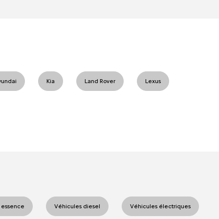
yundai
Kia
Land Rover
Lexus
 essence
Véhicules diesel
Véhicules électriques