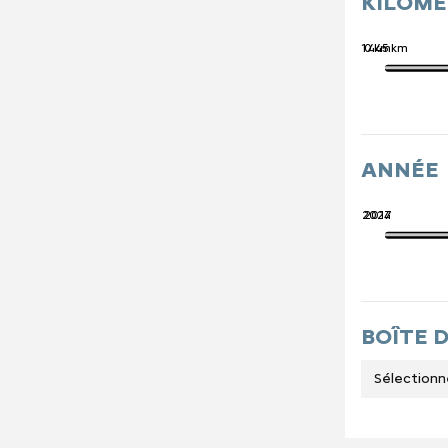
KILOM
741 445 km
0 km
ANNÉE
2027
2014
BOÎTE 
Sélectionn