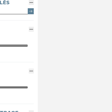
EMENTS SPOTICAR
ENTRETIEN VÉHICULE HYBRIDE
THERMIQUE VS ÉLECTRI
PARRAINAGE GE
LÉS
ES
MÉCANIQUE ET CARROSSERIE
ASSURANCES GE
ENTRETIEN VÉHICULE ÉLECTRIQUE
FINANCEMENT G
CONTACTEZ UN M
INDEX ÉGALITÉ