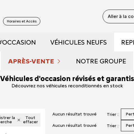
Aller à la c
S
Horaires et Accès
D'OCCASION
VÉHICULES NEUFS
REP
 RECONDITIONNÉS
DÉCOUVREZ NOS GAMME
APRÈS-VENTE
NOTRE GROUPE
Véhicules d'occasion révisés et garantis
 DE DÉMONSTRATION
PRENDRE RENDEZ-VOUS
RÉSERVEZ UN ESSAI
QUI SOMMES NOU
Découvrez nos véhicules reconditionnés en stock
FAIBLE KILOMÉTRAGE
ENTRETIEN ET RÉPARATIONS
DÉCOUVREZ L'ÉLECTRIQU
NOUS REJOINDRE
Aucun résultat trouvé
Per
Trier :
S ET HYBRIDES
NOS OFFRES DU MOMENT
DÉCOUVREZ L'HYBRIDE
NOS ACTUALITÉS
strer la
Tout
herche
effacer
Aucun résultat trouvé
Per
Trier :