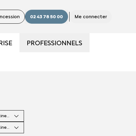
oncession
02 43 78 50 00
Me connecter
RISE
PROFESSIONNELS
S
LA GAMME PRO
S ?
UTILITAIRES D'OCCASION
E
NOS SERVICES AUX PRO
tinence
CONTACTEZ UN CONSEILLER
"PRO"
tinence