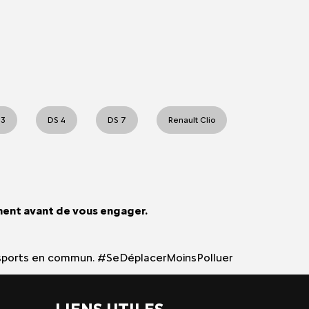
 3
DS 4
DS 7
Renault Clio
ment avant de vous engager.
 transports en commun. #SeDéplacerMoinsPolluer