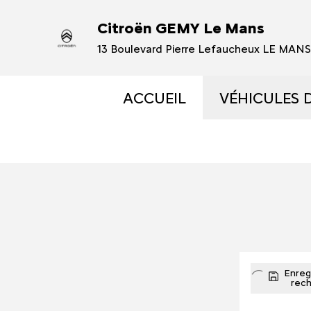
Citroën GEMY Le Mans
13 Boulevard Pierre Lefaucheux LE MAN
ACCUEIL
VÉHICULES 
VÉHICULES
VÉHICULES
OCCASIONS 
ÉLECTRIQUE
Enregi
rec