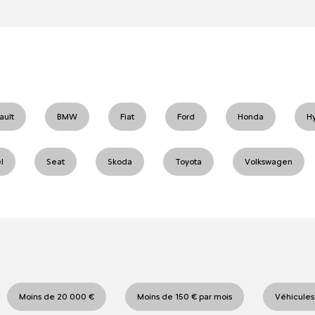
ault
BMW
Fiat
Ford
Honda
H
l
Seat
Skoda
Toyota
Volkswagen
Moins de 20 000 €
Moins de 150 € par mois
Véhicules