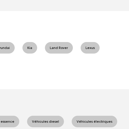
yundai
Kia
Land Rover
Lexus
 essence
Véhicules diesel
Véhicules électriques