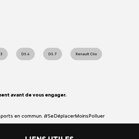
 3
DS 4
DS 7
Renault Clio
ment avant de vous engager.
 transports en commun. #SeDéplacerMoinsPolluer