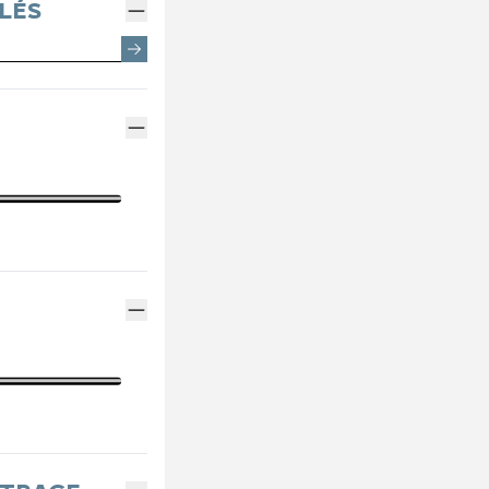
EMENTS SPOTICAR
ENTRETIEN VÉHICULE HYBRIDE
THERMIQUE VS ÉLECTRI
PARRAINAGE GE
LÉS
ES
MÉCANIQUE ET CARROSSERIE
ASSURANCES GE
ENTRETIEN VÉHICULE ÉLECTRIQUE
FINANCEMENT G
CONTACTEZ UN M
INDEX ÉGALITÉ