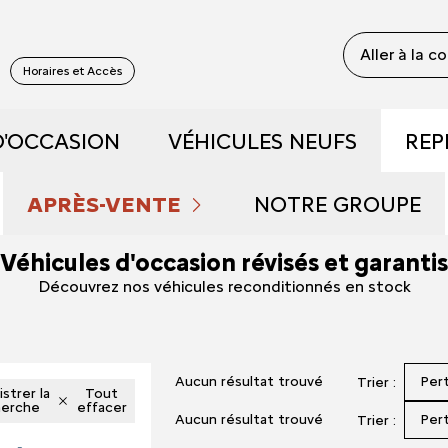
Aller à la c
S
Horaires et Accès
D'OCCASION
VÉHICULES NEUFS
REP
 RECONDITIONNÉS
DÉCOUVREZ NOS GAMME
APRÈS-VENTE
NOTRE GROUPE
Véhicules d'occasion révisés et garantis
 DE DÉMONSTRATION
PRENDRE RENDEZ-VOUS
RÉSERVEZ UN ESSAI
QUI SOMMES NOU
Découvrez nos véhicules reconditionnés en stock
FAIBLE KILOMÉTRAGE
ENTRETIEN ET RÉPARATIONS
DÉCOUVREZ L'ÉLECTRIQU
NOUS REJOINDRE
Aucun résultat trouvé
Per
Trier :
S ET HYBRIDES
NOS OFFRES DU MOMENT
DÉCOUVREZ L'HYBRIDE
NOS ACTUALITÉS
strer la
Tout
herche
effacer
Aucun résultat trouvé
Per
Trier :