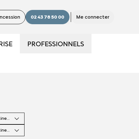
oncession
02 43 78 50 00
Me connecter
RISE
PROFESSIONNELS
S
LA GAMME PRO
S ?
UTILITAIRES D'OCCASION
E
NOS SERVICES AUX PRO
tinence
CONTACTEZ UN CONSEILLER
"PRO"
tinence