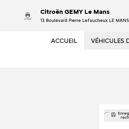
Citroën GEMY Le Mans
13 Boulevard Pierre Lefaucheux LE MAN
ACCUEIL
VÉHICULES 
VÉHICULES
VÉHICULES
OCCASIONS 
ÉLECTRIQUE
Enregi
rec