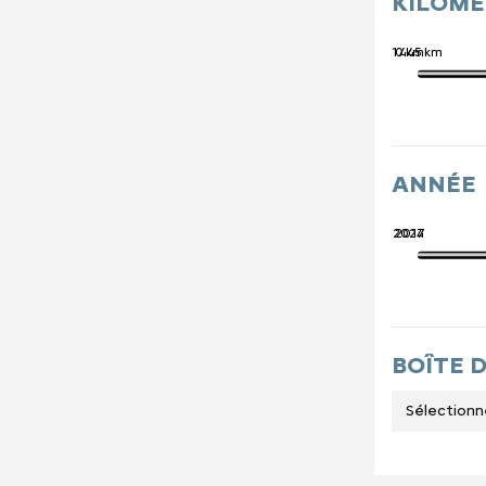
KILOM
741 445 km
0 km
ANNÉE
2027
2014
BOÎTE 
Sélectionn