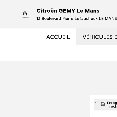
Citroën GEMY Le Mans
13 Boulevard Pierre Lefaucheux LE MAN
ACCUEIL
VÉHICULES 
VÉHICULES
VÉHICULES
OCCASIONS 
ÉLECTRIQUE
Enregi
rec