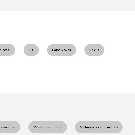
yundai
Kia
Land Rover
Lexus
 essence
Véhicules diesel
Véhicules électriques