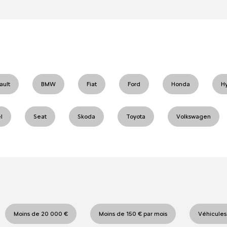
ault
BMW
Fiat
Ford
Honda
H
l
Seat
Skoda
Toyota
Volkswagen
Moins de 20 000 €
Moins de 150 € par mois
Véhicules