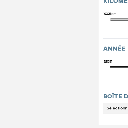
KILOM
741 445 km
0 km
ANNÉE
2027
2014
BOÎTE 
Sélectionn