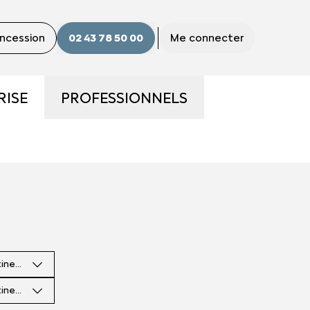
oncession
02 43 78 50 00
Me connecter
RISE
PROFESSIONNELS
S
LA GAMME PRO
S ?
UTILITAIRES D'OCCASION
E
NOS SERVICES AUX PRO
tinence
CONTACTEZ UN CONSEILLER
"PRO"
tinence