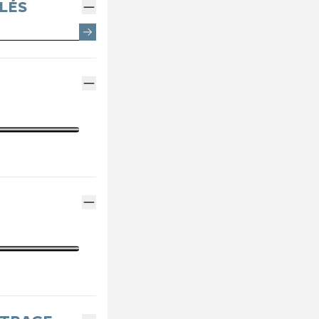
EMENTS SPOTICAR
ENTRETIEN VÉHICULE HYBRIDE
THERMIQUE VS ÉLECTRI
PARRAINAGE GE
LÉS
ES
MÉCANIQUE ET CARROSSERIE
ASSURANCES GE
ENTRETIEN VÉHICULE ÉLECTRIQUE
FINANCEMENT G
CONTACTEZ UN M
INDEX ÉGALITÉ