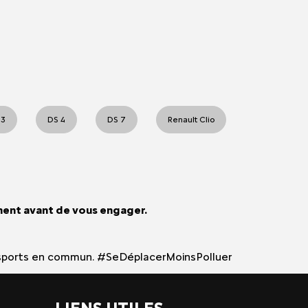
 3
DS 4
DS 7
Renault Clio
ment avant de vous engager.
 transports en commun. #SeDéplacerMoinsPolluer