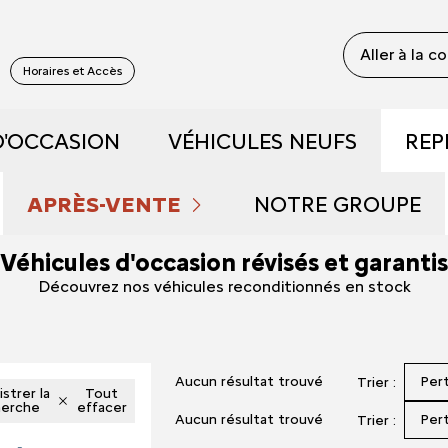
Aller à la c
S
Horaires et Accès
D'OCCASION
VÉHICULES NEUFS
REP
 RECONDITIONNÉS
DÉCOUVREZ NOS GAMME
APRÈS-VENTE
NOTRE GROUPE
Véhicules d'occasion révisés et garantis
 DE DÉMONSTRATION
PRENDRE RENDEZ-VOUS
RÉSERVEZ UN ESSAI
QUI SOMMES NOU
Découvrez nos véhicules reconditionnés en stock
FAIBLE KILOMÉTRAGE
ENTRETIEN ET RÉPARATIONS
DÉCOUVREZ L'ÉLECTRIQU
NOUS REJOINDRE
Aucun résultat trouvé
Per
Trier :
S ET HYBRIDES
NOS OFFRES DU MOMENT
DÉCOUVREZ L'HYBRIDE
NOS ACTUALITÉS
strer la
Tout
herche
effacer
Aucun résultat trouvé
Per
Trier :